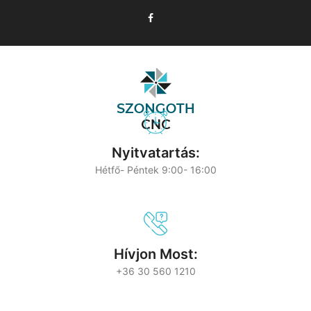
Nyitvatartás:
Hétfő- Péntek 9:00- 16:00
Hívjon Most:
+36 30 560 1210