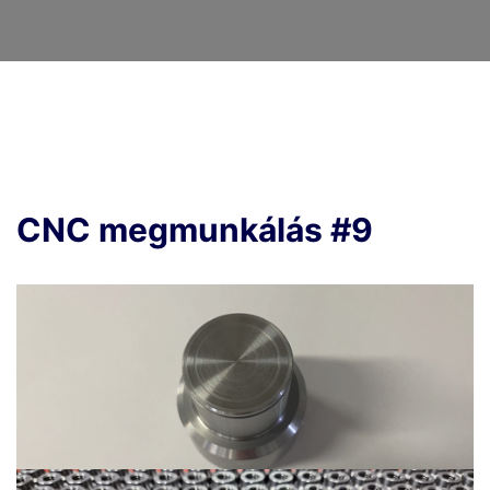
CNC megmunkálás #9