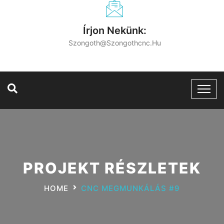
Írjon Nekünk:
Szongoth@szongothcnc.hu
PROJEKT RÉSZLETEK
HOME
CNC MEGMUNKÁLÁS #9