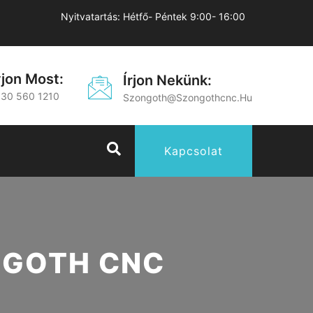
Nyitvatartás: Hétfő- Péntek 9:00- 16:00
vjon Most:
Írjon Nekünk:
 30 560 1210
Szongoth@szongothcnc.hu
Kapcsolat
NGOTH CNC