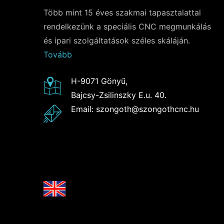
Több mint 15 éves szakmai tapasztalattal
rendelkezünk a speciális CNC megmunkálás
és ipari szolgáltatások széles skáláján.
Tovább
H-9071 Gönyű,
Bajcsy-Zsilinszky E.u. 40.
Email: szongoth@szongothcnc.hu