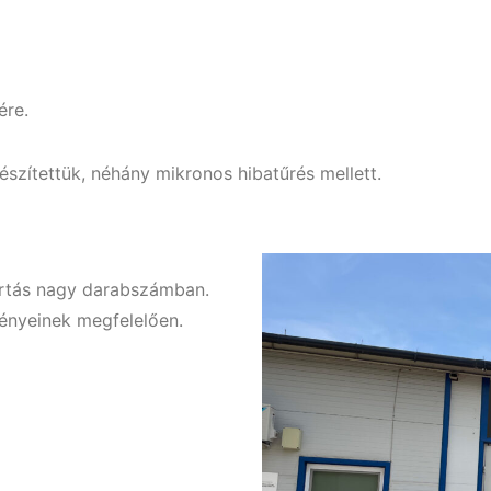
ére.
zítettük, néhány mikronos hibatűrés mellett.
ártás nagy darabszámban.
gényeinek megfelelően.