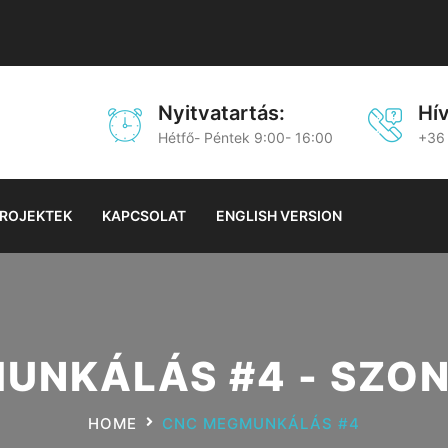
Nyitvatartás:
Hí
Hétfő- Péntek 9:00- 16:00
+36
ROJEKTEK
KAPCSOLAT
ENGLISH VERSION
UNKÁLÁS #4 - SZO
HOME
CNC MEGMUNKÁLÁS #4